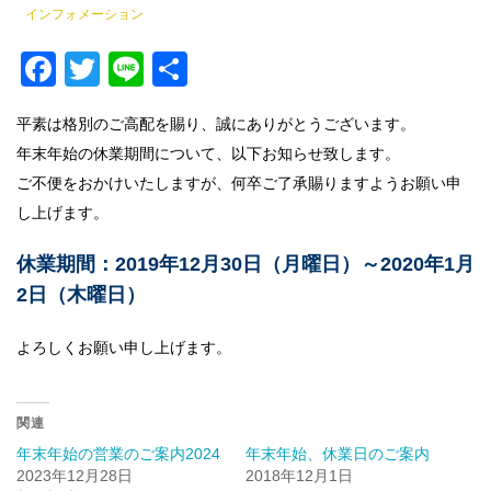
インフォメーション
F
T
Li
共
a
wi
n
有
平素は格別のご高配を賜り、誠にありがとうございます。
c
tt
e
年末年始の休業期間について、以下お知らせ致します。
e
er
ご不便をおかけいたしますが、何卒ご了承賜りますようお願い申
b
し上げます。
o
休業期間：2019年12月30日（月曜日）～2020年1月
o
2日（木曜日）
k
よろしくお願い申し上げます。
関連
年末年始の営業のご案内2024
年末年始、休業日のご案内
2023年12月28日
2018年12月1日