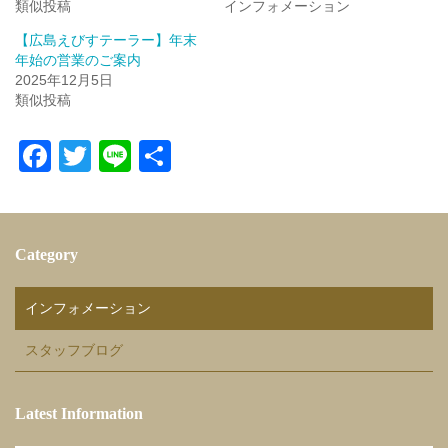
類似投稿
インフォメーション
【広島えびすテーラー】年末
年始の営業のご案内
2025年12月5日
類似投稿
F
T
Li
共
a
wi
n
有
c
tt
e
e
er
Category
b
o
インフォメーション
o
スタッフブログ
k
Latest Information