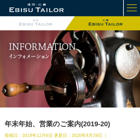
t
o
g
g
l
e
n
a
v
i
g
a
t
i
o
n
年末年始、営業のご案内(2019-20)
投稿日：2019年12月6日 更新日：
2020年8月29日
｜