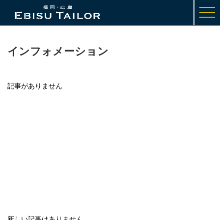
t
o
g
g
l
e
インフォメーション
n
a
v
i
記事がありません
g
a
t
i
o
n
Latest Information
新しい記事はありません