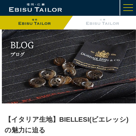
t
o
g
g
l
e
n
a
v
i
g
a
t
i
o
n
【イタリア生地】BIELLESI(ビエレッシ)
の魅力に迫る