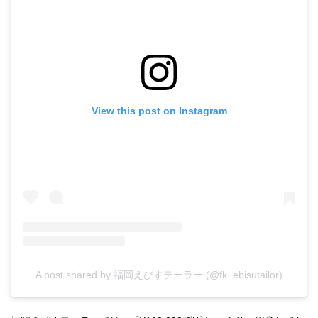
View this post on Instagram
A post shared by 福岡えびすテーラー (@fk_ebisutailor)