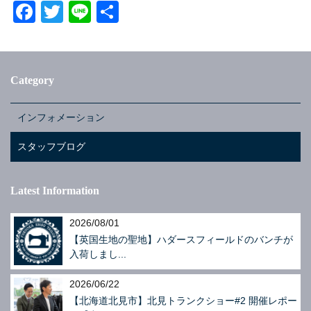
F
T
Li
共
a
wi
n
有
c
tt
e
e
er
Category
b
o
インフォメーション
o
スタッフブログ
k
Latest Information
2026/08/01
【英国生地の聖地】ハダースフィールドのバンチが
入荷しまし...
2026/06/22
【北海道北見市】北見トランクショー#2 開催レポー