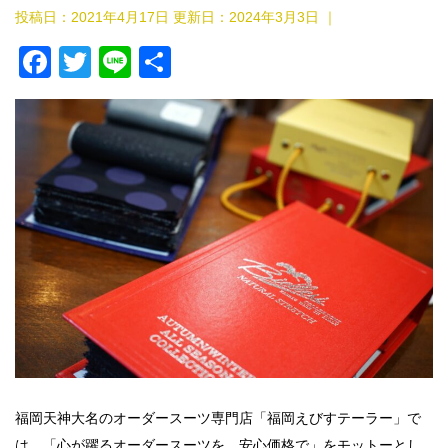
投稿日：2021年4月17日 更新日：
2024年3月3日
｜
F
T
Li
共
a
wi
n
有
c
tt
e
e
er
b
o
o
k
福岡天神大名のオーダースーツ専門店「福岡えびすテーラー」で
は、「心が躍るオーダースーツを、安心価格で」をモットーとし