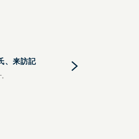
氏、来訪記
す。