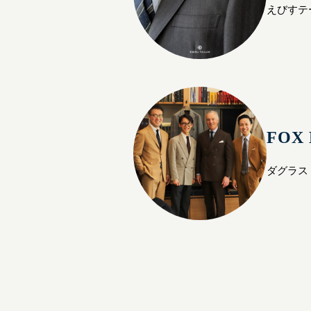
えびすテ
FOX
ダグラス