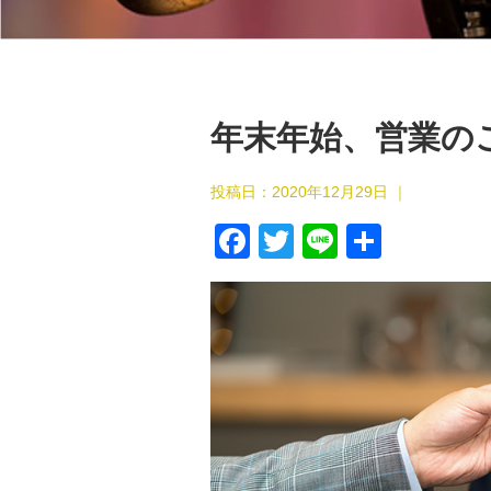
年末年始、営業のご案内
投稿日：
2020年12月29日
｜
F
T
Li
共
a
wi
n
有
c
tt
e
e
er
b
o
o
k