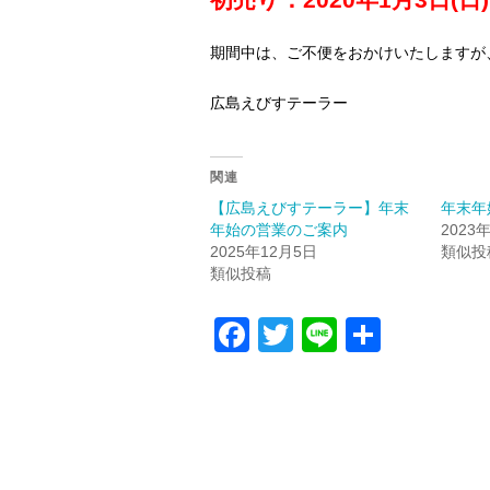
期間中は、ご不便をおかけいたしますが
広島えびすテーラー
関連
【広島えびすテーラー】年末
年末年
年始の営業のご案内
2023
2025年12月5日
類似投
類似投稿
F
T
Li
共
a
wi
n
有
c
tt
e
e
er
b