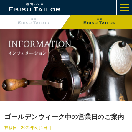
t
o
g
g
l
e
n
a
v
i
g
a
t
i
o
n
ゴールデンウィーク中の営業日のご案内
投稿日：
2021年5月1日
｜