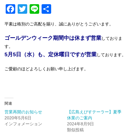
F
T
Li
共
a
wi
n
有
平素は格別のご高配を賜り、誠にありがとうございます。
c
tt
e
e
er
ゴールデンウィーク期間中は休まず営業
しておりま
b
す。
5月5日（水）も、定休曜日ですが営業
o
しております。
o
ご愛顧のほどよろしくお願い申し上げます。
k
関連
営業再開のお知らせ
【広島えびすテーラー】夏季
2020年5月6日
休業のご案内
インフォメーション
2024年8月9日
類似投稿