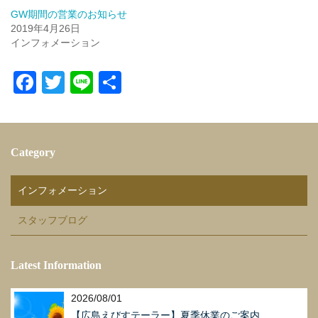
GW期間の営業のお知らせ
2019年4月26日
インフォメーション
F
T
Li
共
a
wi
n
有
c
tt
e
e
er
Category
b
o
インフォメーション
o
スタッフブログ
k
Latest Information
2026/08/01
【広島えびすテーラー】夏季休業のご案内...