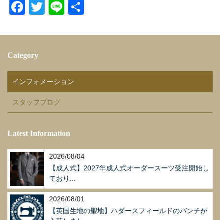
F
T
Li
共
a
wi
n
有
c
tt
e
e
er
Category
b
o
インフォメーション
o
スタッフブログ
k
Latest Information
2026/08/04
【成人式】2027年成人式オーダースーツ受注開始し
ており...
2026/08/01
【英国生地の聖地】ハダースフィールドのバンチが