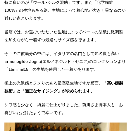
特に多いのが「ウール×シルク混紡」です。また「化学繊維
100%」の生地もある為、生地によって着心地が大きく異なるのが
難しい点といえます。
当店では、お選びいただいた生地によってベースの型紙に微調整
を加えながら一着ずつ最適なサイズ感を導きます。
今回のご依頼分の中には、イタリアの名門として知名度も高い
Ermenegildo Zegna(エルメネジルド・ゼニア)のコレクションより
「15milmil15」の生地を使用した一着があります。
極上の光沢感とヌメりのある最高級生地ですが反面、
「高い縫製
技術」と「適正なサイジング」が求められます。
シワ感も少なく、綺麗に仕上がりました。前川さま御本人も、お
喜びいただけたようで幸いです。