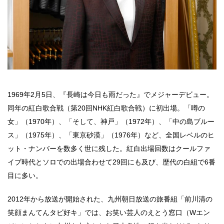
1969年2月5日、『長崎は今日も雨だった』でメジャーデビュー。
同年の紅白歌合戦（第20回NHK紅白歌合戦）に初出場。「噂の
女」（1970年）、「そして、神戸」（1972年）、「中の島ブルー
ス」（1975年）、「東京砂漠」（1976年）など、全国レベルのヒ
ット・ナンバーを数多く世に残した。紅白出場回数はクールファ
イブ時代とソロでの出場合わせて29回にも及び、歴代の白組で6番
目に多い。
2012年から放送が開始された、九州朝日放送の旅番組「前川清の
笑顔まんてんタビ好キ」では、お笑い芸人のえとう窓口（Wエン