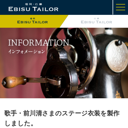
t
o
g
g
l
e
n
a
v
i
g
a
t
i
o
n
歌手・前川清さまのステージ衣装を製作
しました。