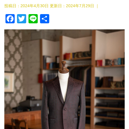
投稿日：2024年4月30日 更新日：
2024年7月29日
｜
F
T
Li
共
a
wi
n
有
c
tt
e
e
er
b
o
o
k