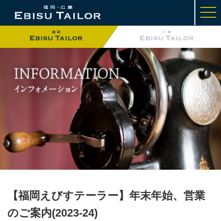
t
o
g
g
l
e
n
a
v
i
g
a
t
i
o
n
【福岡えびすテーラー】年末年始、営業
のご案内(2023-24)