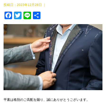
投稿日：
2023年12月28日
｜
F
T
Li
共
a
wi
n
有
c
tt
e
e
er
b
o
o
k
平素は格別のご高配を賜り、誠にありがとうございます。