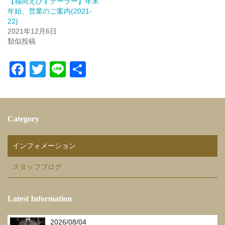
【福岡えびすテーラー】年末
年始、営業のご案内(2021-
22)
2021年12月6日
類似投稿
F
T
Li
共
a
wi
n
有
c
tt
e
e
er
Category
b
o
インフォメーション
o
スタッフブログ
k
Latest Information
2026/08/04