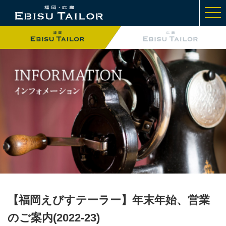
t
o
g
g
l
e
n
a
v
i
g
a
t
i
o
n
【福岡えびすテーラー】年末年始、営業
のご案内(2022-23)