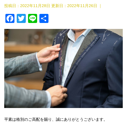
投稿日：2022年11月28日 更新日：
2022年11月26日
｜
F
T
Li
共
a
wi
n
有
c
tt
e
e
er
b
o
o
k
平素は格別のご高配を賜り、誠にありがとうございます。