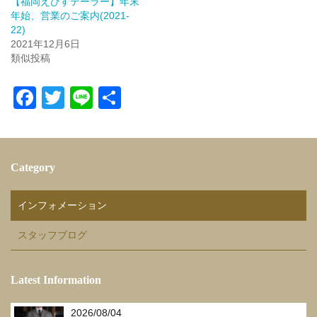
【福岡えびすテーラー】年末
年始、営業のご案内(2021-
22)
2021年12月6日
類似投稿
F
T
Li
共
a
wi
n
有
c
tt
e
e
er
Category
b
o
インフォメーション
o
スタッフブログ
k
Latest Information
2026/08/04